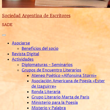
Sociedad Argentina de Escritores
SADE
Asociarse
Beneficios del socio
Revista Digital
Actividades
Diplomaturas – Seminarios
Grupos de Encuentro Literarios
Ateneo Poético «Alfonsina Storni»
Asociación Americana de Poesía «Ester
de Izaguirre»
Ronda Literaria
Grupo Literario Marta de Paris
Ministerio para la Poesía
Misterio y Palabra