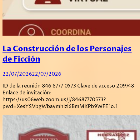
La Construcción de los Personajes
de Ficción
22/07/2026
22/07/2026
ID de la reunión 846 8777 0573 Clave de acceso 209748
Enlace de invitación:
https://us06web.zoom.us/j/84687770573?
pwd=XesYSVbgWbaymhlzi6BmMKPb9WFE1o.1