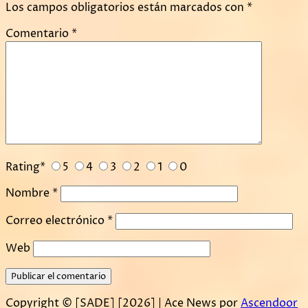
Los campos obligatorios están marcados con
*
Comentario
*
Rating
*
5
4
3
2
1
0
Nombre
*
Correo electrónico
*
Web
Copyright © [SADE] [2026] | Ace News por
Ascendoor