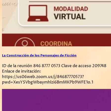
La Construcción de los Personajes de Ficción
ID de la reunión 846 8777 0573 Clave de acceso 209748
Enlace de invitación:
https://us06web.zoom.us/j/84687770573?
pwd=XesYSVbgWbaymhlzi6BmMKPb9WFE1o.1