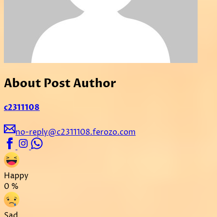
About Post Author
c2311108
no-reply@c2311108.ferozo.com
Happy
0
%
Sad