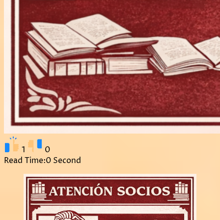
1
0
Read Time:
0 Second