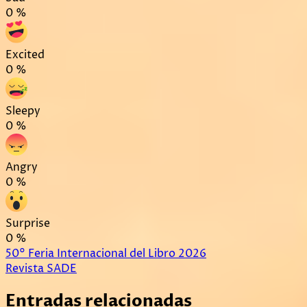
0
%
Excited
0
%
Sleepy
0
%
Angry
0
%
Surprise
0
%
Navegación
50° Feria Internacional del Libro 2026
Revista SADE
de
Entradas relacionadas
entradas